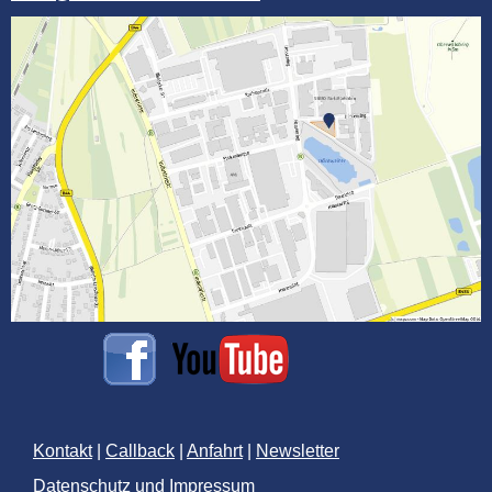
Kontakt
|
Callback
|
Anfahrt
|
Newsletter
Datenschutz
und
Impressum