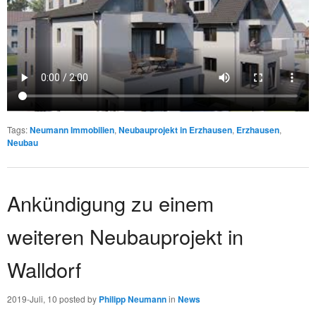
Tags
:
Neumann Immobilien
,
Neubauprojekt in Erzhausen
,
Erzhausen
,
Neubau
Ankündigung zu einem
weiteren Neubauprojekt in
Walldorf
2019-Juli, 10
posted by
Philipp Neumann
in
News